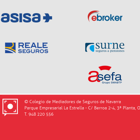
© Colegio de Mediadores de Seguros de Navarra
Parque Empresarial La Estrella - C/ Berroa 2-4, 3ª Planta, 
T. 948 220 556