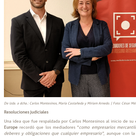
De izda. a dcha.: Carlos Montesinos, María Castañeda y Miriam Arnedo. | Foto: César Mé
Resoluciones judiciales
Una idea que fue respaldada por Carlos Montesinos al inicio de su 
Europe
recordó que los mediadores "
como empresarios mercantile
deberes y obligaciones que cualquier empresario"
, aunque con la