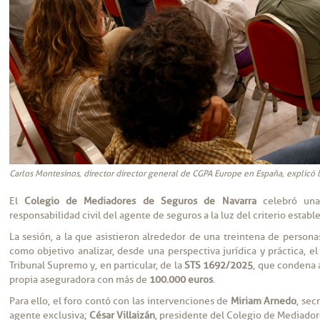
Carlos Montesinos, director director general de CGPA Europe en España, explicó l
El
Colegio de Mediadores de Seguros de Navarra
celebró u
responsabilidad civil del agente de seguros a la luz del criterio estab
La sesión, a la que asistieron alrededor de una treintena de persona
como objetivo analizar, desde una perspectiva jurídica y práctica, e
Tribunal Supremo y, en particular, de la
STS 1692/2025
, que condena 
propia aseguradora con más de
100.000 euros
.
Para ello, el foro contó con las intervenciones de
Miriam Arnedo
, sec
agente exclusiva;
César Villaizán
, presidente del Colegio de Mediado