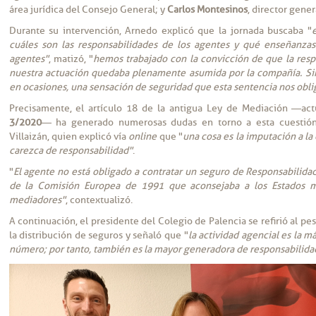
área jurídica del Consejo General; y
Carlos Montesinos
, director gene
Durante su intervención, Arnedo explicó que la jornada buscaba "
cuáles son las responsabilidades de los agentes y qué enseñanzas
agentes"
, matizó, "
hemos trabajado con la convicción de que la respo
nuestra actuación quedaba plenamente asumida por la compañía. Si
en ocasiones, una sensación de seguridad que esta sentencia nos oblig
Precisamente, el artículo 18 de la antigua Ley de Mediación —ac
3/2020
— ha generado numerosas dudas en torno a esta cuestión.
Villaizán, quien explicó vía
online
que "
una cosa es la imputación a la
carezca de responsabilidad"
.
"
El agente no está obligado a contratar un seguro de Responsabilida
de la Comisión Europea de 1991 que aconsejaba a los Estados m
mediadores"
, contextualizó.
A continuación, el presidente del Colegio de Palencia se refirió al pe
la distribución de seguros y señaló que "
la actividad agencial es la 
número; por tanto, también es la mayor generadora de responsabilida