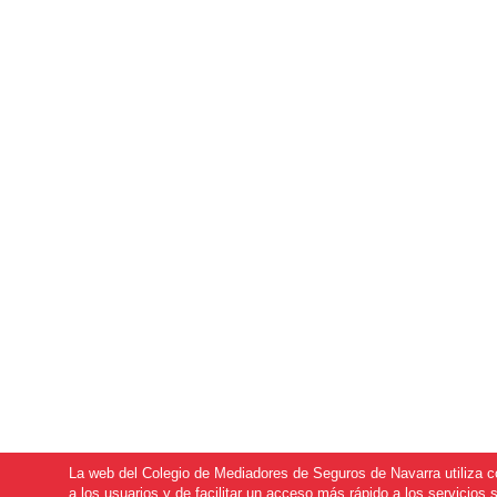
La web del Colegio de Mediadores de Seguros de Navarra utiliza coo
a los usuarios y de facilitar un acceso más rápido a los servicio