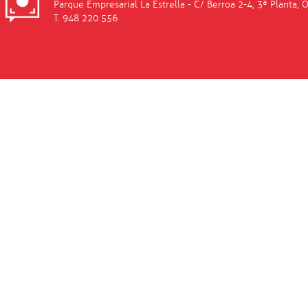
Parque Empresarial La Estrella - C/ Berroa 2-4, 3ª Planta, 
T. 948 220 556