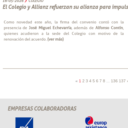
16-05-2026
COLEGIO
El Colegio y Allianz refuerzan su alianza para impul
Como novedad este año, la firma del convenio contó con la
presencia de
José Miguel Echevarría
, además de
Alfonso Contín
,
quienes acudieron a la sede del Colegio con motivo de la
renovación del acuerdo.
(ver más)
«
1
2
3
4
5
6
7
8
...
136
137
EMPRESAS COLABORADORAS