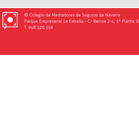
© Colegio de Mediadores de Seguros de Navarra
Parque Empresarial La Estrella - C/ Berroa 2-4, 3ª Planta, 
T. 948 220 556