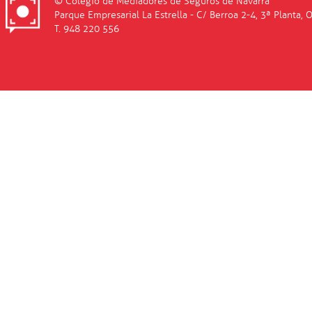
© Colegio de Mediadores de Seguros de Navarra
Parque Empresarial La Estrella - C/ Berroa 2-4, 3ª Planta, 
T. 948 220 556