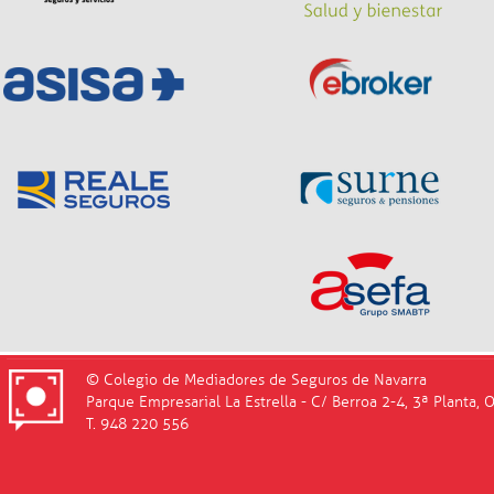
© Colegio de Mediadores de Seguros de Navarra
Parque Empresarial La Estrella - C/ Berroa 2-4, 3ª Planta, 
T. 948 220 556