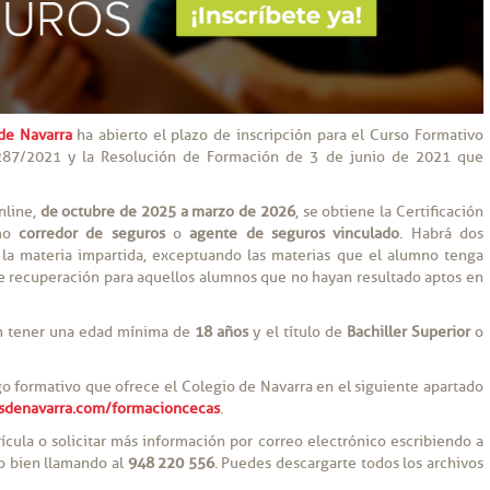
de Navarra
ha abierto el plazo de inscripción para el Curso Formativo
 287/2021 y la Resolución de Formación de 3 de junio de 2021 que
nline,
de octubre de 2025 a marzo de 2026
, se obtiene la Certificación
omo
corredor de seguros
o
agente de seguros vinculado
. Habrá dos
e la materia impartida, exceptuando las materias que el alumno tenga
e recuperación para aquellos alumnos que no hayan resultado aptos en
son tener una edad mínima de
18 años
y el título de
Bachiller Superior
o
go formativo que ofrece el Colegio de Navarra en el siguiente apartado
sdenavarra.com/formacioncecas
.
ícula o solicitar más información por correo electrónico escribiendo a
o bien llamando al
948 220 556
. Puedes descargarte todos los archivos