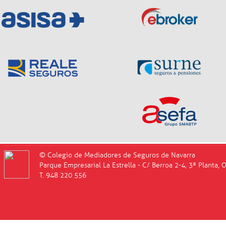
© Colegio de Mediadores de Seguros de Navarra
Parque Empresarial La Estrella - C/ Berroa 2-4, 3ª Planta, 
T. 948 220 556