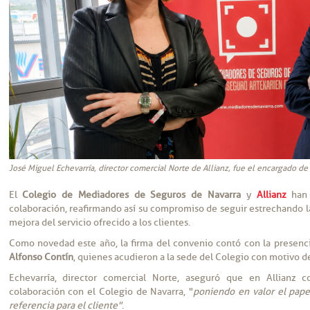
José Miguel Echevarría, director comercial Norte de Allianz, fue el encargado de 
El
Colegio de Mediadores de Seguros de Navarra
y
Allianz
han 
colaboración, reafirmando así su compromiso de seguir estrechando la
mejora del servicio ofrecido a los clientes.
Como novedad este año, la firma del convenio contó con la presenc
Alfonso Contín
, quienes acudieron a la sede del Colegio con motivo d
Echevarría, director comercial Norte, aseguró que en Allianz c
colaboración con el Colegio de Navarra, "
poniendo en valor el pape
referencia para el cliente"
.