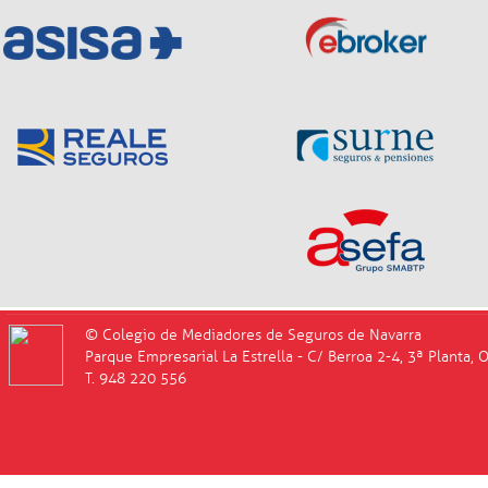
© Colegio de Mediadores de Seguros de Navarra
Parque Empresarial La Estrella - C/ Berroa 2-4, 3ª Planta, 
T. 948 220 556