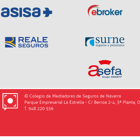
© Colegio de Mediadores de Seguros de Navarra
Parque Empresarial La Estrella - C/ Berroa 2-4, 3ª Planta, 
T. 948 220 556