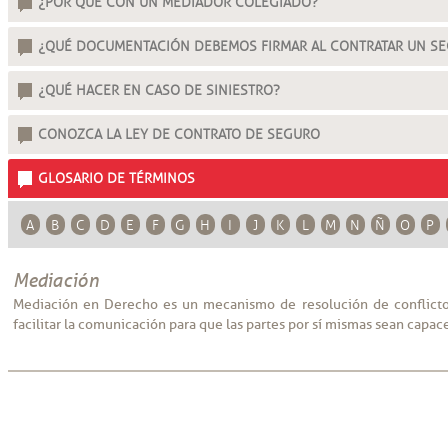
¿POR QUÉ CON UN MEDIADOR COLEGIADO?
¿QUÉ DOCUMENTACIÓN DEBEMOS FIRMAR AL CONTRATAR UN S
¿QUÉ HACER EN CASO DE SINIESTRO?
CONOZCA LA LEY DE CONTRATO DE SEGURO
GLOSARIO DE TÉRMINOS
A
B
C
D
E
F
G
H
I
J
K
L
M
N
Ñ
O
P
Mediación
Mediación en Derecho es un mecanismo de resolución de conflictos
facilitar la comunicación para que las partes por sí mismas sean capace