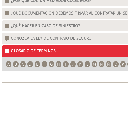
¿POR QUÉ CON UN MEDIADOR COLEGIADO?
¿QUÉ DOCUMENTACIÓN DEBEMOS FIRMAR AL CONTRATAR UN S
¿QUÉ HACER EN CASO DE SINIESTRO?
CONOZCA LA LEY DE CONTRATO DE SEGURO
GLOSARIO DE TÉRMINOS
A
B
C
D
E
F
G
H
I
J
K
L
M
N
Ñ
O
P