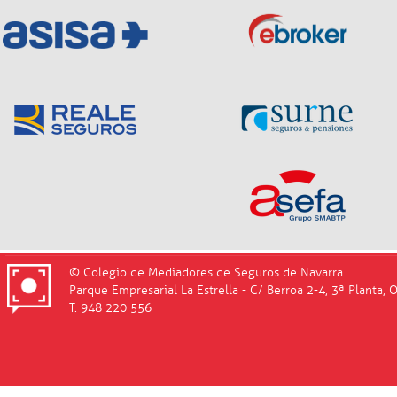
© Colegio de Mediadores de Seguros de Navarra
Parque Empresarial La Estrella - C/ Berroa 2-4, 3ª Planta, 
T. 948 220 556