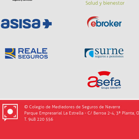
© Colegio de Mediadores de Seguros de Navarra
Parque Empresarial La Estrella - C/ Berroa 2-4, 3ª Planta, 
T. 948 220 556