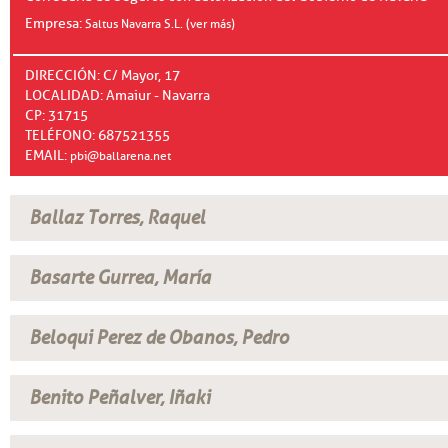
Empresa:
Saltus Navarra S.L. (ver más)
DIRECCIÓN: C/ Mayor, 17
LOCALIDAD: Amaiur - Navarra
CP: 31715
TELÉFONO: 687521355
EMAIL:
pbi@ballarena.net
Ballaz Torres, Raquel
Basarte Gurrea, María
Beloqui Perez de Obanos, Pedro
Benito Peñalver, Iñaki