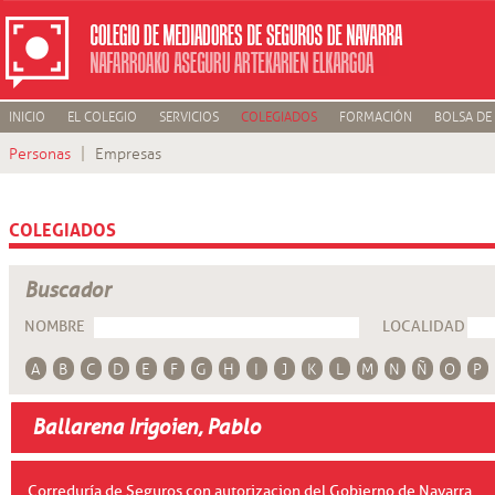
INICIO
EL COLEGIO
SERVICIOS
COLEGIADOS
FORMACIÓN
BOLSA DE
Personas
Empresas
COLEGIADOS
Buscador
NOMBRE
LOCALIDAD
A
B
C
D
E
F
G
H
I
J
K
L
M
N
Ñ
O
P
Ballarena Irigoien, Pablo
Correduría de Seguros con autorizacion del Gobierno de Navarra