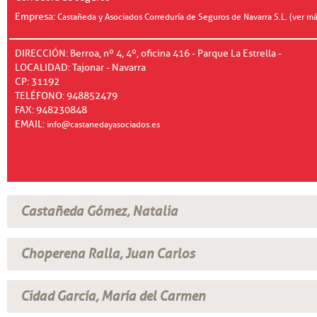
Empresa:
Castañeda y Asociados Correduría de Seguros de Navarra S.L. (ver má
DIRECCIÓN: Berroa, nº 4, 4º, oficina 416 - Parque La Estrella -
LOCALIDAD: Tajonar - Navarra
CP: 31192
TELÉFONO: 948852479
FAX: 948230848
EMAIL:
info@castanedayasociados.es
Castañeda Gómez, Natalia
Choperena Ralla, Juan Carlos
Cidad García, María del Carmen