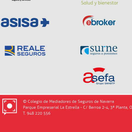
© Colegio de Mediadores de Seguros de Navarra
Parque Empresarial La Estrella - C/ Berroa 2-4, 3ª Planta, 
T. 948 220 556