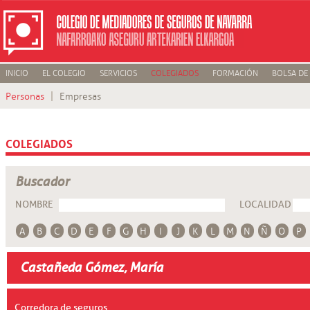
INICIO
EL COLEGIO
SERVICIOS
COLEGIADOS
FORMACIÓN
BOLSA DE
Personas
Empresas
COLEGIADOS
Buscador
NOMBRE
LOCALIDAD
A
B
C
D
E
F
G
H
I
J
K
L
M
N
Ñ
O
P
Castañeda Gómez, María
Corredora de seguros