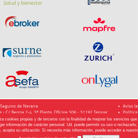
Seguros de Navarra
Aviso le
a - C/ Berroa 2-4, 3ª Planta, Oficina 306 - 31192 Tajonar
Polític
info@m
 cookies propias y de terceros con la finalidad de mejorar los servicios que 
er información de carácter personal. Ud. puede permitir su uso o rechazarlo
, acepta su utilización. Si necesita más información, puede acceder a nuest