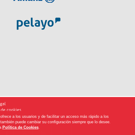
gal
a de cookies
ediadoresdenavarra.com
ofrece a los usuarios y de facilitar un acceso más rápido a los
, también puede cambiar su configuración siempre que lo desee.
ra
Política de Cookies
.