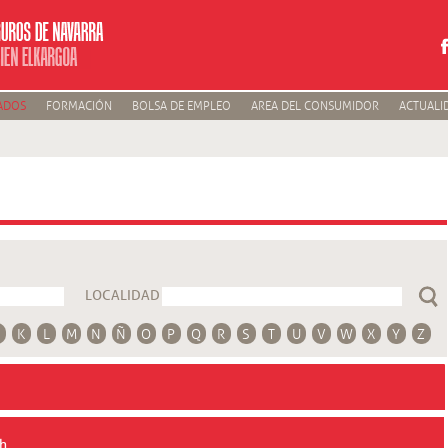
ADOS
FORMACIÓN
BOLSA DE EMPLEO
AREA DEL CONSUMIDOR
ACTUALI
LOCALIDAD
K
L
M
N
Ñ
O
P
Q
R
S
T
U
V
W
X
Y
Z
ch