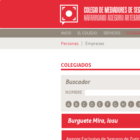
INICIO
EL COLEGIO
SERVICIOS
COLEGI
Personas
Empresas
COLEGIADOS
Buscador
NOMBRE
A
B
C
D
E
F
G
H
I
J
Burguete Mira, Iosu
Agente Exclusivo de Seguros de Zuri