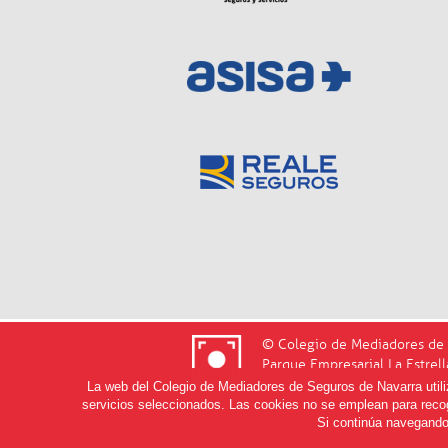
© Colegio de Mediadores de 
Parque Empresarial La Estrell
T. 948 220 556
La web del Colegio de Mediadores de Seguros de Navarra utiliza
servicios seleccionados. Las cookies no se emplean para recog
Si continúa navegando