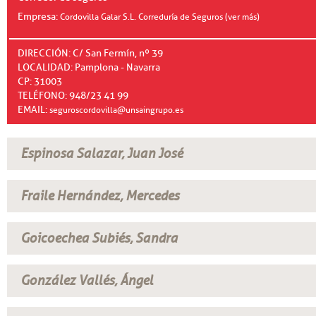
Empresa:
Cordovilla Galar S.L. Correduría de Seguros (ver más)
DIRECCIÓN: C/ San Fermín, nº 39
LOCALIDAD: Pamplona - Navarra
CP: 31003
TELÉFONO: 948/23 41 99
EMAIL:
seguroscordovilla@unsaingrupo.es
Espinosa Salazar, Juan José
Fraile Hernández, Mercedes
Goicoechea Subiés, Sandra
González Vallés, Ángel