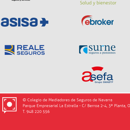
© Colegio de Mediadores de Seguros de Navarra
Parque Empresarial La Estrella - C/ Berroa 2-4, 3ª Planta, 
T. 948 220 556