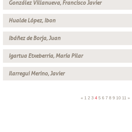
González Villanueva, Francisco Javier
Hualde López, Ibon
Ibáñez de Borja, Juan
Igartua Etxeberria, María Pilar
Ilarregui Merino, Javier
«
1
2
3
4
5
6
7
8
9
10
11
»