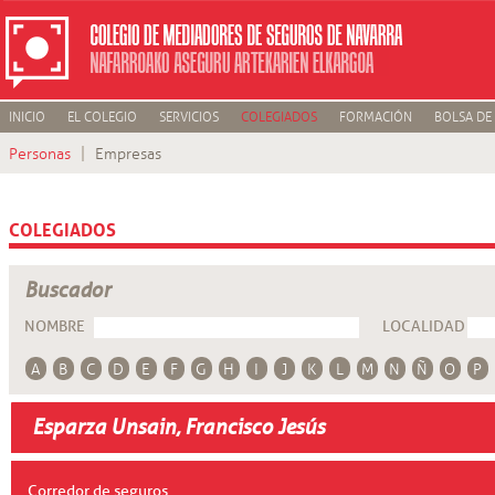
INICIO
EL COLEGIO
SERVICIOS
COLEGIADOS
FORMACIÓN
BOLSA DE
Personas
Empresas
COLEGIADOS
Buscador
NOMBRE
LOCALIDAD
A
B
C
D
E
F
G
H
I
J
K
L
M
N
Ñ
O
P
Esparza Unsain, Francisco Jesús
Corredor de seguros