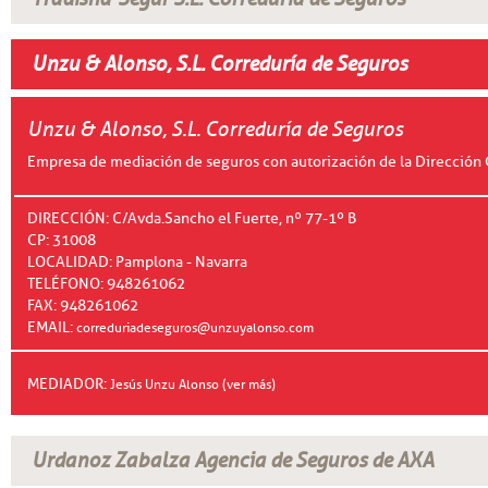
Unzu & Alonso, S.L. Correduría de Seguros
Unzu & Alonso, S.L. Correduría de Seguros
Empresa de mediación de seguros con autorización de la Dirección
DIRECCIÓN: C/Avda.Sancho el Fuerte, nº 77-1º B
CP: 31008
LOCALIDAD: Pamplona - Navarra
TELÉFONO: 948261062
FAX: 948261062
EMAIL:
correduriadeseguros@unzuyalonso.com
MEDIADOR:
Jesús Unzu Alonso (ver más)
Urdanoz Zabalza Agencia de Seguros de AXA