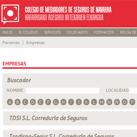
INICIO
EL COLEGIO
SERVICIOS
COLEGIADOS
FORMACIÓN
BOLSA DE
Personas
Empresas
EMPRESAS
Buscador
NOMBRE
LOCALIDAD
A
B
C
D
E
F
G
H
I
J
K
L
M
N
Ñ
O
P
TDSI S.L. Correduría de Seguros
Tradisna-Segur S.L. Correduría de Seguros