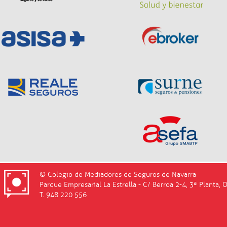
© Colegio de Mediadores de Seguros de Navarra
Parque Empresarial La Estrella - C/ Berroa 2-4, 3ª Planta, 
T. 948 220 556