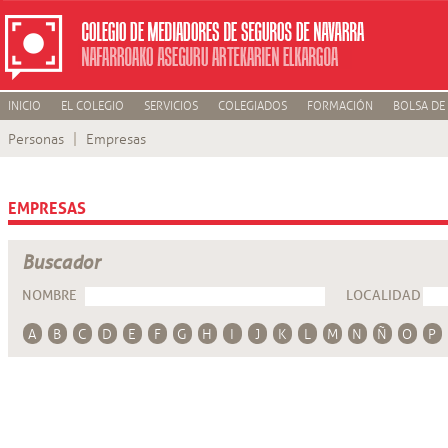
INICIO
EL COLEGIO
SERVICIOS
COLEGIADOS
FORMACIÓN
BOLSA DE
Personas
Empresas
EMPRESAS
Buscador
NOMBRE
LOCALIDAD
A
B
C
D
E
F
G
H
I
J
K
L
M
N
Ñ
O
P