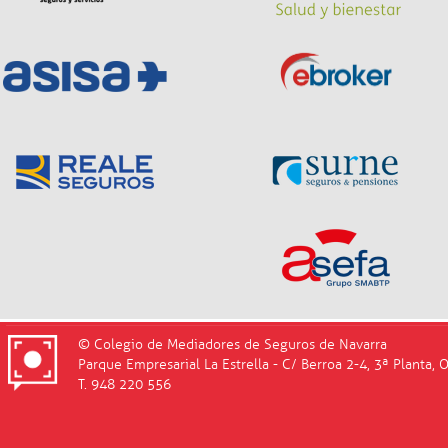
© Colegio de Mediadores de Seguros de Navarra
Parque Empresarial La Estrella - C/ Berroa 2-4, 3ª Planta, 
T. 948 220 556