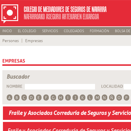
INICIO
EL COLEGIO
SERVICIOS
COLEGIADOS
FORMACIÓN
BOLSA DE
Personas
Empresas
EMPRESAS
Buscador
NOMBRE
LOCALIDAD
A
B
C
D
E
F
G
H
I
J
K
L
M
N
Ñ
O
P
Fraile y Asociados Correduría de Seguros y Servicio
Fraile y Asociados Correduría de Seguros y Servicios