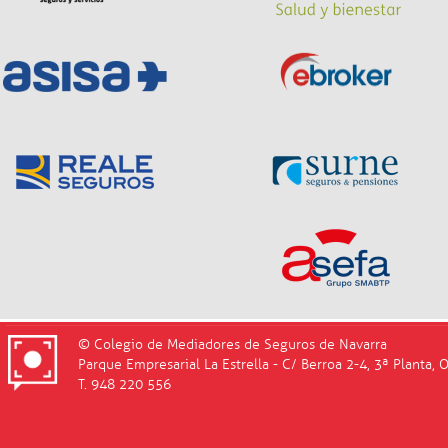
© Colegio de Mediadores de Seguros de Navarra
Parque Empresarial La Estrella - C/ Berroa 2-4, 3ª Planta, 
T. 948 220 556