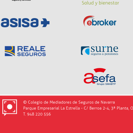
© Colegio de Mediadores de Seguros de Navarra
Parque Empresarial La Estrella - C/ Berroa 2-4, 3ª Planta, 
T. 948 220 556