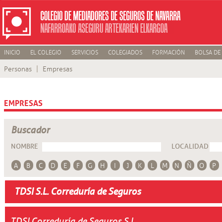
INICIO
EL COLEGIO
SERVICIOS
COLEGIADOS
FORMACIÓN
BOLSA DE
Personas
Empresas
EMPRESAS
Buscador
NOMBRE
LOCALIDAD
A
B
C
D
E
F
G
H
I
J
K
L
M
N
Ñ
O
P
TDSI S.L. Correduría de Seguros
TDSI Correduría de Seguros S.L.