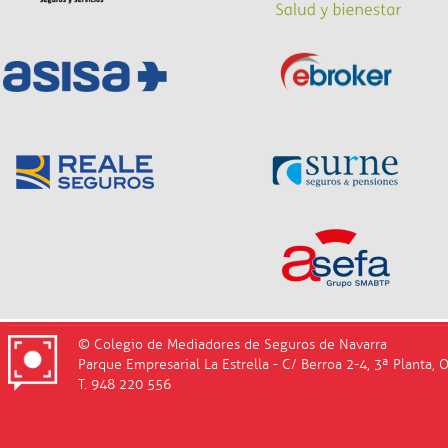
© Colegio de Mediadores de Seguros de Navarra
Parque Empresarial La Estrella - C/ Berroa 2-4, 3ª Planta, 
T. 948 220 556