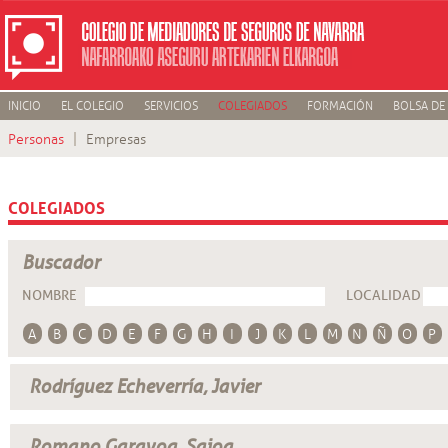
INICIO
EL COLEGIO
SERVICIOS
COLEGIADOS
FORMACIÓN
BOLSA DE
Personas
Empresas
COLEGIADOS
Buscador
NOMBRE
LOCALIDAD
A
B
C
D
E
F
G
H
I
J
K
L
M
N
Ñ
O
P
Rodríguez Echeverría, Javier
Romano Garayoa, Saioa