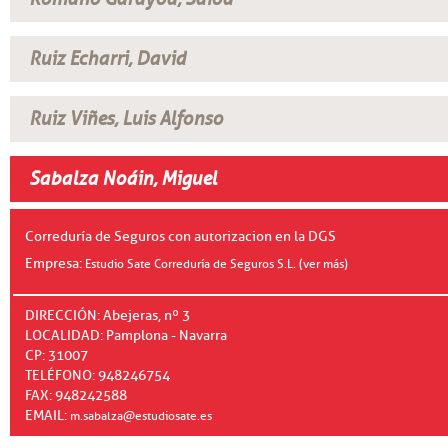
Ruiz Echarri, David
Ruiz Viñes, Luis Alfonso
Sabalza Noáin, Miguel
Correduría de Seguros con autorizacion en la DGS
Empresa:
Estudio Sate Correduría de Seguros S.L. (ver más)
DIRECCIÓN: Abejeras, nº 3
LOCALIDAD: Pamplona - Navarra
CP: 31007
TELÉFONO: 948246754
FAX: 948242588
EMAIL:
m.sabalza@estudiosate.es