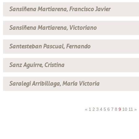
Sansiñena Martiarena, Francisco Javier
Sansiñena Martiarena, Victoriano
Santesteban Pascual, Fernando
Sanz Aguirre, Cristina
Saralegi Arribillaga, María Victoria
«
1
2
3
4
5
6
7
8
9
10
11
»