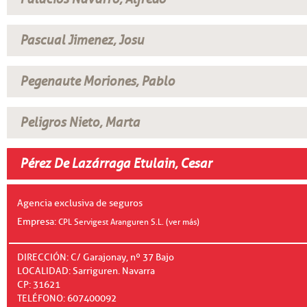
Pascual Jimenez, Josu
Pegenaute Moriones, Pablo
Peligros Nieto, Marta
Pérez De Lazárraga Etulain, Cesar
Agencia exclusiva de seguros
Empresa:
CPL Servigest Aranguren S.L. (ver más)
DIRECCIÓN: C/ Garajonay, nº 37 Bajo
LOCALIDAD: Sarriguren. Navarra
CP: 31621
TELÉFONO: 607400092