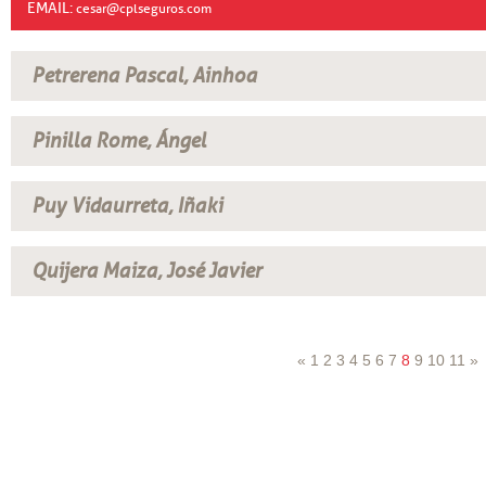
EMAIL:
cesar@cplseguros.com
Petrerena Pascal, Ainhoa
Pinilla Rome, Ángel
Puy Vidaurreta, Iñaki
Quijera Maiza, José Javier
«
1
2
3
4
5
6
7
8
9
10
11
»