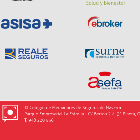
© Colegio de Mediadores de Seguros de Navarra
Parque Empresarial La Estrella - C/ Berroa 2-4, 3ª Planta, 
T. 948 220 556