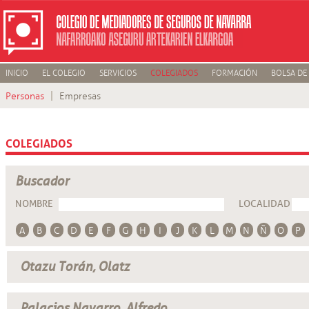
INICIO
EL COLEGIO
SERVICIOS
COLEGIADOS
FORMACIÓN
BOLSA DE
Personas
Empresas
COLEGIADOS
Buscador
NOMBRE
LOCALIDAD
A
B
C
D
E
F
G
H
I
J
K
L
M
N
Ñ
O
P
Otazu Torán, Olatz
Palacios Navarro, Alfredo