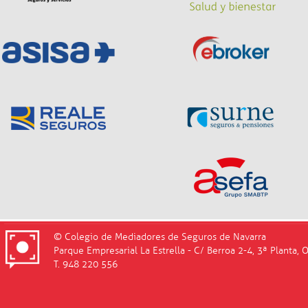
© Colegio de Mediadores de Seguros de Navarra
Parque Empresarial La Estrella - C/ Berroa 2-4, 3ª Planta, 
T. 948 220 556