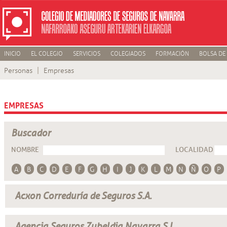
INICIO
EL COLEGIO
SERVICIOS
COLEGIADOS
FORMACIÓN
BOLSA DE
Personas
Empresas
EMPRESAS
Buscador
NOMBRE
LOCALIDAD
A
B
C
D
E
F
G
H
I
J
K
L
M
N
Ñ
O
P
Acxon Correduría de Seguros S.A.
Agencia Seguros Zubeldia Navarra S.L.