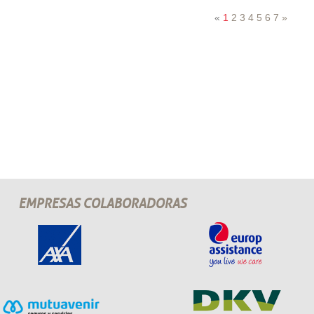
«
1
2
3
4
5
6
7
»
EMPRESAS COLABORADORAS