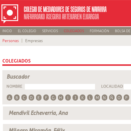
INICIO
EL COLEGIO
SERVICIOS
COLEGIADOS
FORMACIÓN
BOLSA DE
Personas
Empresas
COLEGIADOS
Buscador
NOMBRE
LOCALIDAD
A
B
C
D
E
F
G
H
I
J
K
L
M
N
Ñ
O
P
Mendivil Echeverria, Ana
Milagro Miramón, Félix