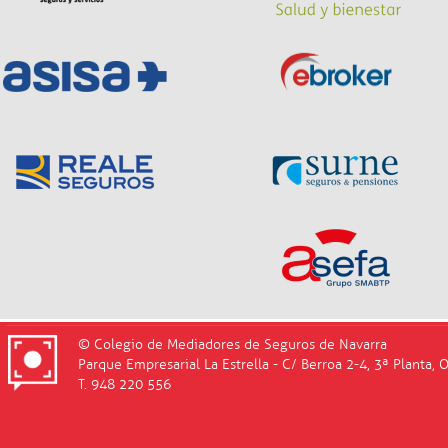
© Colegio de Mediadores de Seguros de Navarra
Parque Empresarial La Estrella - C/ Berroa 2-4, 3ª Planta, 
T. 948 220 556