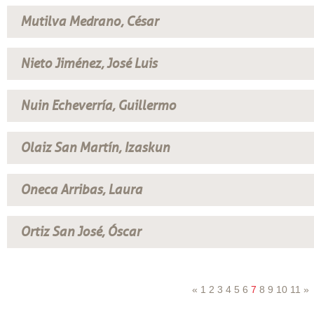
Mutilva Medrano, César
Nieto Jiménez, José Luis
Nuin Echeverría, Guillermo
Olaiz San Martín, Izaskun
Oneca Arribas, Laura
Ortiz San José, Óscar
«
1
2
3
4
5
6
7
8
9
10
11
»