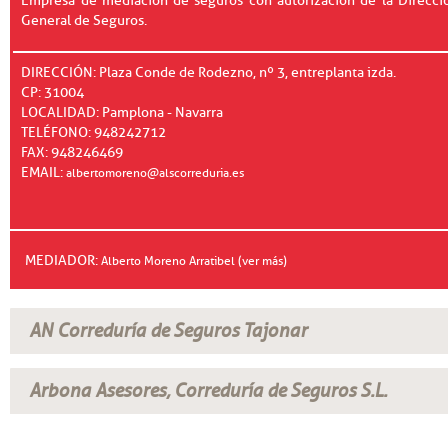
Empresa de mediación de seguros con autorización de la Direcci
General de Seguros.
DIRECCIÓN: Plaza Conde de Rodezno, nº 3, entreplanta izda.
CP: 31004
LOCALIDAD: Pamplona - Navarra
TELÉFONO: 948242712
FAX: 948246469
EMAIL:
albertomoreno@alscorreduria.es
MEDIADOR:
Alberto Moreno Arratibel (ver más)
AN Correduría de Seguros Tajonar
Arbona Asesores, Correduría de Seguros S.L.