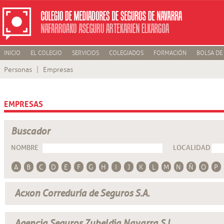
INICIO
EL COLEGIO
SERVICIOS
COLEGIADOS
FORMACIÓN
BOLSA DE
Personas
Empresas
EMPRESAS
Buscador
NOMBRE
LOCALIDAD
A
B
C
D
E
F
G
H
I
J
K
L
M
N
Ñ
O
P
Acxon Correduría de Seguros S.A.
Agencia Seguros Zubeldia Navarra S.L.