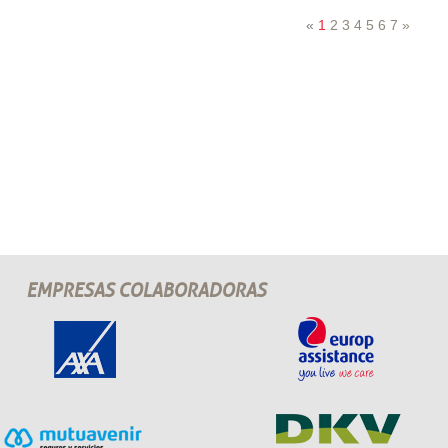
«
1
2
3
4
5
6
7
»
EMPRESAS COLABORADORAS