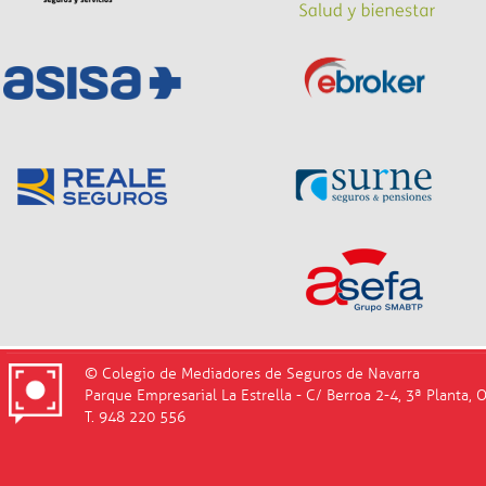
© Colegio de Mediadores de Seguros de Navarra
Parque Empresarial La Estrella - C/ Berroa 2-4, 3ª Planta, 
T. 948 220 556