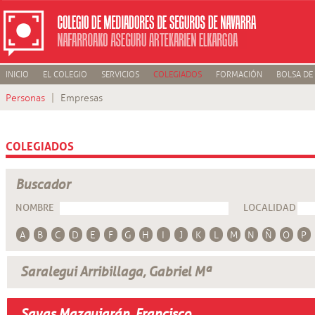
INICIO
EL COLEGIO
SERVICIOS
COLEGIADOS
FORMACIÓN
BOLSA DE
Personas
Empresas
COLEGIADOS
Buscador
NOMBRE
LOCALIDAD
A
B
C
D
E
F
G
H
I
J
K
L
M
N
Ñ
O
P
Saralegui Arribillaga, Gabriel Mª
Sayas Mazquiarán, Francisco