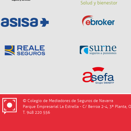
© Colegio de Mediadores de Seguros de Navarra
Parque Empresarial La Estrella - C/ Berroa 2-4, 3ª Planta, 
T. 948 220 556