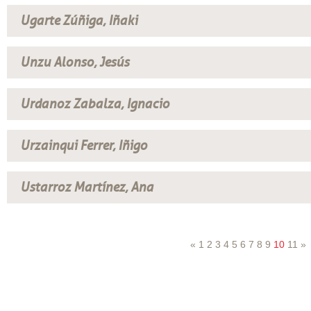
Ugarte Zúñiga, Iñaki
Unzu Alonso, Jesús
Urdanoz Zabalza, Ignacio
Urzainqui Ferrer, Iñigo
Ustarroz Martínez, Ana
«
1
2
3
4
5
6
7
8
9
10
11
»