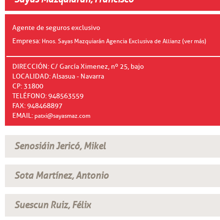
Agente de seguros exclusivo
Empresa:
Hnos. Sayas Mazquiarán Agencia Exclusiva de Allianz (ver más)
DIRECCIÓN: C/ García Ximenez, nº 25, bajo
LOCALIDAD: Alsasua - Navarra
CP: 31800
TELÉFONO: 948563559
FAX: 948468897
EMAIL:
patxi@sayasmaz.com
Senosiáin Jericó, Mikel
Sota Martínez, Antonio
Suescun Ruiz, Félix