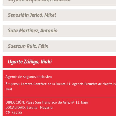
Senosiáin Jericó, Mikel
Sota Martínez, Antonio
Suescun Ruiz, Félix
Ugarte Zúñiga, Iñaki
Agente de seguros exclusivo
Empresa:
Lorenzo González de la Fuente S.L. Agencia Exclusiva de Mapfre (v
más)
DIRECCIÓN: Plaza San Francisco de Asís, nº 12, bajo
LOCALIDAD: Estella - Navarra
CP: 31200