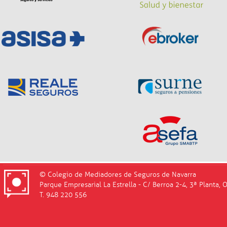
© Colegio de Mediadores de Seguros de Navarra
Parque Empresarial La Estrella - C/ Berroa 2-4, 3ª Planta, 
T. 948 220 556