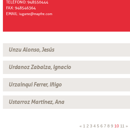
TELÉFONO: 948550444
FAX: 948546364
EMAIL:
iugarte@mapfre.com
Unzu Alonso, Jesús
Urdanoz Zabalza, Ignacio
Urzainqui Ferrer, Iñigo
Ustarroz Martínez, Ana
«
1
2
3
4
5
6
7
8
9
10
11
»