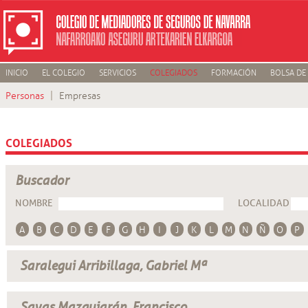
INICIO
EL COLEGIO
SERVICIOS
COLEGIADOS
FORMACIÓN
BOLSA DE
Personas
Empresas
COLEGIADOS
Buscador
NOMBRE
LOCALIDAD
A
B
C
D
E
F
G
H
I
J
K
L
M
N
Ñ
O
P
Saralegui Arribillaga, Gabriel Mª
Sayas Mazquiarán, Francisco