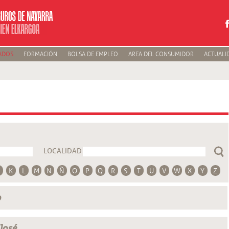
ADOS
FORMACIÓN
BOLSA DE EMPLEO
AREA DEL CONSUMIDOR
ACTUALI
LOCALIDAD
K
L
M
N
Ñ
O
P
Q
R
S
T
U
V
W
X
Y
Z
o
José