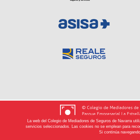
© Colegio de Mediadores de 
Parque Empresarial La Estrell
T. 948 220 556
La web del Colegio de Mediadores de Seguros de Navarra utiliza
servicios seleccionados. Las cookies no se emplean para recog
Si continúa navegando