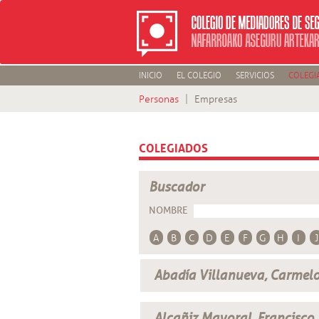
INICIO
EL COLEGIO
SERVICIOS
COLEGI
Personas
Empresas
COLEGIADOS
Buscador
NOMBRE
A
B
C
D
E
F
G
H
I
J
Abadía Villanueva, Carmel
Alcañiz Mayoral, Francisco 