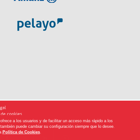
gal
a de cookies
ediadoresdenavarra.com
ofrece a los usuarios y de facilitar un acceso más rápido a los
, también puede cambiar su configuración siempre que lo desee.
ra
Política de Cookies
.