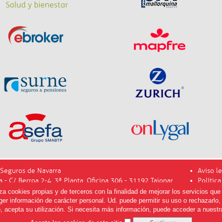
Seguros de Navarra
Aviso le
a - C/ Berroa 2-4, 3ª Planta, Oficina 306 - 31192 Tajonar
Polític
info@m
 cookies propias y de terceros con la finalidad de mejorar los servicios que 
er información de carácter personal. Ud. puede permitir su uso o rechazarlo
, acepta su utilización. Si necesita más información, puede acceder a nuest