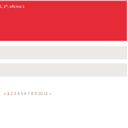
 2º, oficina 1
«
1
2
3
4
5
6
7
8
9
10
11
»