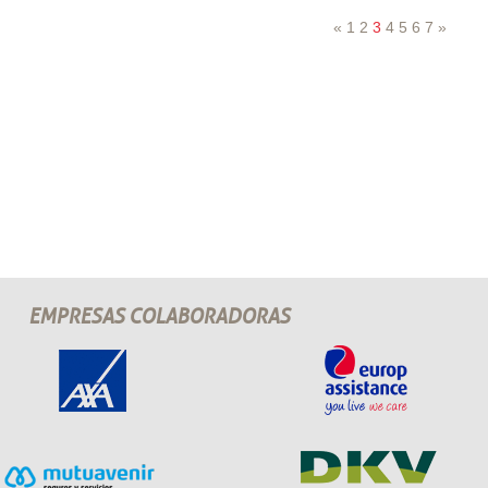
«
1
2
3
4
5
6
7
»
EMPRESAS COLABORADORAS