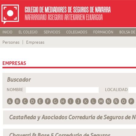
INICIO
EL COLEGIO
SERVICIOS
COLEGIADOS
FORMACIÓN
BOLSA DE
Personas
Empresas
EMPRESAS
Buscador
NOMBRE
LOCALIDAD
A
B
C
D
E
F
G
H
I
J
K
L
M
N
Ñ
O
P
Castañeda y Asociados Correduría de Seguros de N
Chaverri & Base 5 Correduría de Seguros