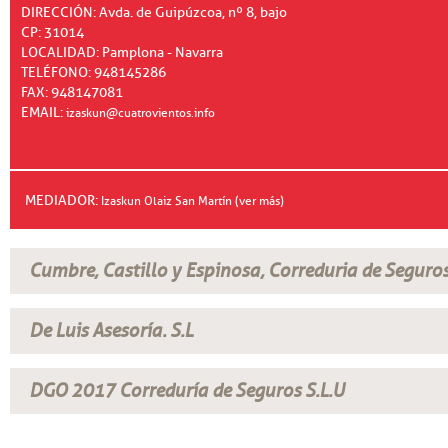
DIRECCIÓN: Avda. de Guipúzcoa, nº 8, bajo
CP: 31014
LOCALIDAD: Pamplona - Navarra
TELÉFONO: 948145286
FAX: 948147081
EMAIL:
izaskun@cuatrovientos.info
MEDIADOR:
Izaskun Olaiz San Martín (ver más)
Cumbre, Castillo y Espinosa, Correduria de Seguros
De Luis Asesoría. S.L
DGO 2017 Correduría de Seguros S.L.U