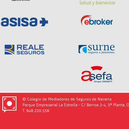
© Colegio de Mediadores de Seguros de Navarra
Parque Empresarial La Estrella - C/ Berroa 2-4, 3ª Planta, 
T. 948 220 556