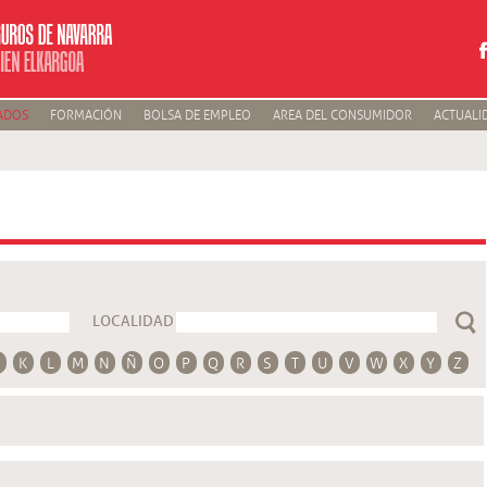
ADOS
FORMACIÓN
BOLSA DE EMPLEO
AREA DEL CONSUMIDOR
ACTUALI
LOCALIDAD
K
L
M
N
Ñ
O
P
Q
R
S
T
U
V
W
X
Y
Z