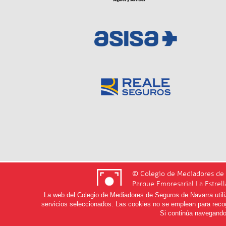
© Colegio de Mediadores de 
Parque Empresarial La Estrell
T. 948 220 556
La web del Colegio de Mediadores de Seguros de Navarra utiliza
servicios seleccionados. Las cookies no se emplean para recog
Si continúa navegando