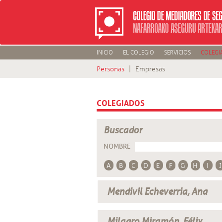
INICIO
EL COLEGIO
SERVICIOS
COLEGI
Personas
Empresas
COLEGIADOS
Buscador
NOMBRE
A
B
C
D
E
F
G
H
I
J
Mendivil Echeverria, Ana
Milagro Miramón, Félix