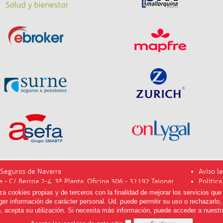
Seguros de Navarra
Aviso le
a - C/ Berroa 2-4, 3ª Planta, Oficina 306 - 31192 Tajonar
Polític
info@m
 cookies propias y de terceros con la finalidad de mejorar los servicios que 
er información de carácter personal. Ud. puede permitir su uso o rechazarlo
, acepta su utilización. Si necesita más información, puede acceder a nuest