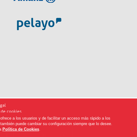
gal
a de cookies
ediadoresdenavarra.com
ofrece a los usuarios y de facilitar un acceso más rápido a los
, también puede cambiar su configuración siempre que lo desee.
ra
Política de Cookies
.